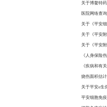
关于博鳌特药
医院网络查询
关于《平安细
关于《平安附
关于《平安附
《人身保险伤残
《疾病和有关
烧伤面积估计
关于平安e生
平安细胞免疫