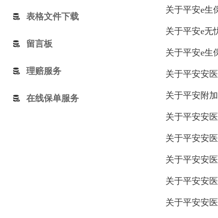
关于平安e生
表格文件下载
关于平安e无
留言板
关于平安e生
理赔服务
关于平安安医
关于平安附加
在线保单服务
关于平安安医
关于平安安医
关于平安安医
关于平安安医
关于平安安医